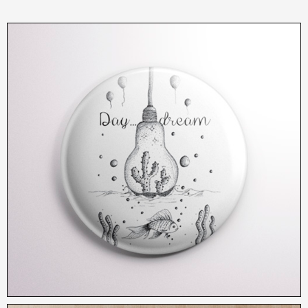
2,50
€