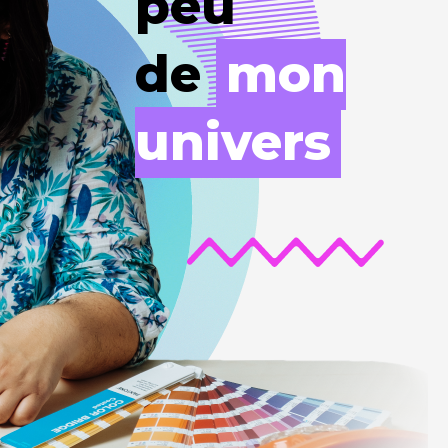
peu
de
mon
univers