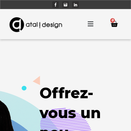
0
Offrez-
vous un