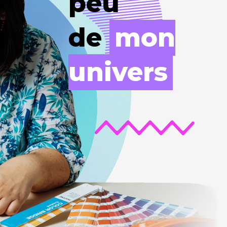
peu
de
mon
univers