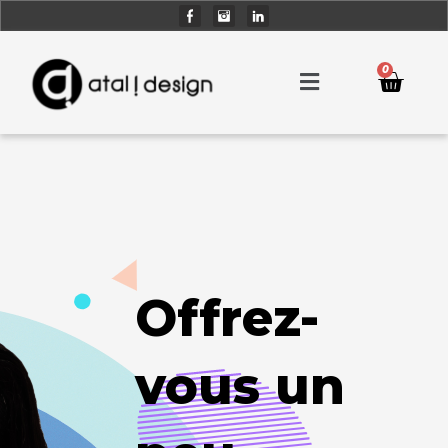
0
Offrez-
vous un