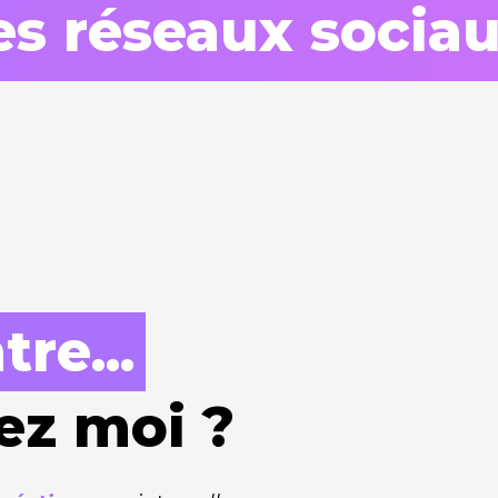
es réseaux socia
re...
ez moi ?