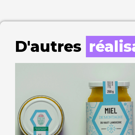
D'autres
réali