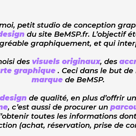
oi, petit studio de conception grap
esign
du site BeMSP.fr. L’objectif é
gréable graphiquement, et qui interpe
hoisi des
visuels originaux
, des
acc
rte graphique
. Ceci dans le but de 
marque
de BeMSP.
design
de qualité, en plus d’offrir u
me
, c’est aussi de procurer un
parcou
d’obtenir toutes les informations dont
action (achat, réservation, prise de co