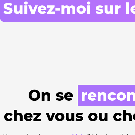
Suivez-moi sur l
On se
rencont
chez vous ou ch